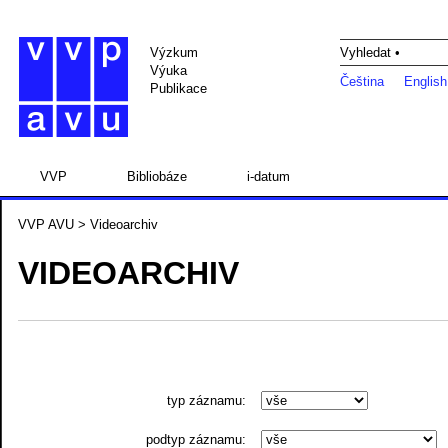
Výzkum
Vyhledat •
Výuka
Čeština
English
Publikace
VVP
Bibliobáze
i-datum
VVP AVU
> Videoarchiv
VIDEOARCHIV
typ záznamu:
podtyp záznamu: