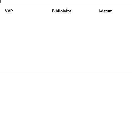
VVP
Bibliobáze
i-datum