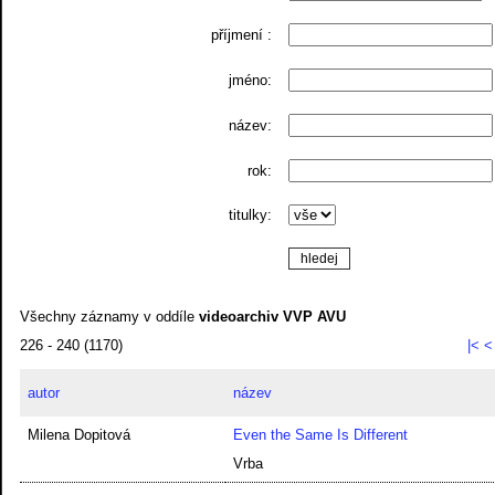
příjmení :
jméno:
název:
rok:
titulky:
Všechny záznamy v oddíle
videoarchiv VVP AVU
226 - 240 (1170)
|<
<
autor
název
Milena Dopitová
Even the Same Is Different
Vrba