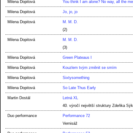
Milena Dopitová
You think I am alone? No way, all the me
Milena Dopitová
Jo, jo, jo
Milena Dopitová
M. M. D.
(2)
Milena Dopitová
M. M. D.
(3)
Milena Dopitová
Green Plateaus I
Milena Dopitová
Kouzlem tvým změnit se smím
Milena Dopitová
Sixtysomething
Milena Dopitová
So Late Thus Early
Martin Dostál
Letná XL
40. výročí největší struktury Zdeňka Sý
Duo performance
Performance 72
Vernisáž