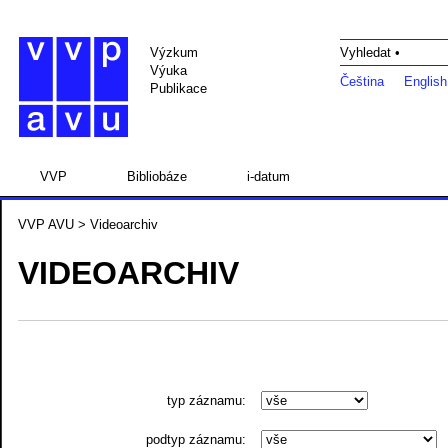
Výzkum
Vyhledat •
Výuka
Čeština
English
Publikace
VVP
Bibliobáze
i-datum
VVP AVU
> Videoarchiv
VIDEOARCHIV
typ záznamu:
podtyp záznamu: