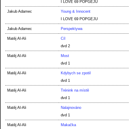
I LOVE 69 POPGEJU
Jakub Adamec
Young & Innocent
I LOVE 69 POPGEJU
Jakub Adamec
Perspektywa
Matěj Al-Ali
Cíl
dvd 2
Matěj Al-Ali
Most
dvd 1
Matěj Al-Ali
Kdybych se zpotil
dvd 1
Matěj Al-Ali
Trénink na místě
dvd 1
Matěj Al-Ali
Nalajnováno
dvd 1
Matěj Al-Ali
Makačka