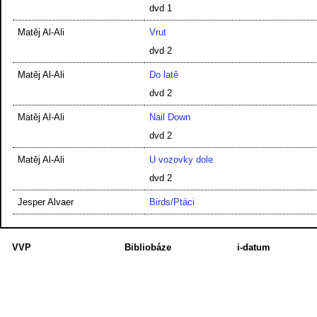
dvd 1
Matěj Al-Ali
Vrut
dvd 2
Matěj Al-Ali
Do latě
dvd 2
Matěj Al-Ali
Nail Down
dvd 2
Matěj Al-Ali
U vozovky dole
dvd 2
Jesper Alvaer
Birds/Ptáci
VVP
Bibliobáze
i-datum