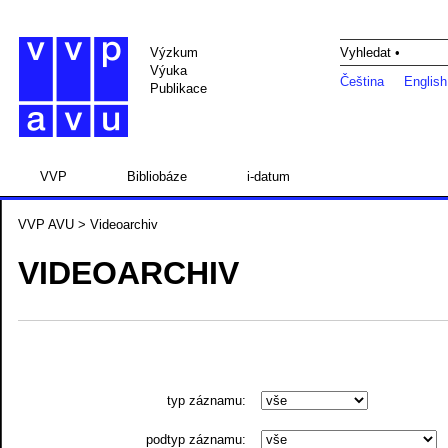
Výzkum
Vyhledat •
Výuka
Čeština
English
Publikace
VVP
Bibliobáze
i-datum
VVP AVU
> Videoarchiv
VIDEOARCHIV
typ záznamu:
podtyp záznamu: