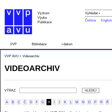
Výzkum
Vyhledat •
Výuka
Čeština
English
Publikace
VVP
Bibliobáze
i-datum
VVP AVU
> Videoarchiv
VIDEOARCHIV
VÝRAZ:
A
B
C
Č
D
F
G
H
I
J
K
L
M
N
O
P
R
Ř