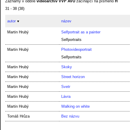
Záznamy v oddíle
videoarchiv VVP AVU
začínající na písmeno
H
31 - 38 (38)
autor
název
Martin Hrubý
Selfportrait as a painter
Selfportraits
Martin Hrubý
Photovideoportrait
Selfportraits
Martin Hrubý
Skoky
Martin Hrubý
Street horizon
Martin Hrubý
Svetr
Martin Hrubý
Lávra
Martin Hrubý
Walking on white
Tomáš Hrůza
Bez názvu