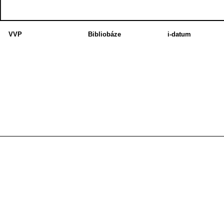
VVP
Bibliobáze
i-datum