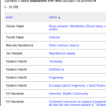
Záznamy v oddíle
videoarchiv VVP AVU
začínající na písmeno
H
1 - 15 (38)
autor
název
Václav Hájek
Rosa rosarum. Metaforika růžové barvy v
umění
Tomáš Hájek
Zuřivost
Marcela Hanáčková
Dolní centrum Liberce
Jan Haubelt
Nepraktická nálada
Vladimír Havlík
Yesterday
Vladimír Havlík
Ostříhal se
Vladimír Havlík
Fragmenty
Vladimír Havlík
Excerpta (akční fragmenty z filmů Rusko
Vít Havránek
interview: Radek Community
Vít Havránek
Comment concevoir un espace d´exposi
de don (et non comme espace d´ ‘‘échang