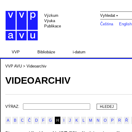
Výzkum
Vyhledat •
Výuka
Čeština
English
Publikace
VVP
Bibliobáze
i-datum
VVP AVU
> Videoarchiv
VIDEOARCHIV
VÝRAZ:
A
B
C
Č
D
F
G
H
I
J
K
L
M
N
O
P
R
Ř