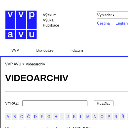
Výzkum
Vyhledat •
Výuka
Čeština
English
Publikace
VVP
Bibliobáze
i-datum
VVP AVU
> Videoarchiv
VIDEOARCHIV
VÝRAZ:
A
B
C
Č
D
F
G
H
I
J
K
L
M
N
O
P
R
Ř