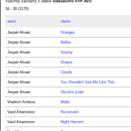
Všechny záznamy v oddíle
videoarchiv VVP AVU
16 - 30 (1170)
autor
název
Jesper Alvaer
Oranges
Jesper Alvaer
Reflex
Jesper Alvaer
Gravity
Jesper Alvaer
Stripes
Jesper Alvaer
Clouds
Jesper Alvaer
You Shouldn't See Me Like This
Jesper Alvaer
Okružní jízda
Vladimír Ambroz
Walls
Vasil Artamonov
Rozsévání
Vasil Artamonov
Night Harvest