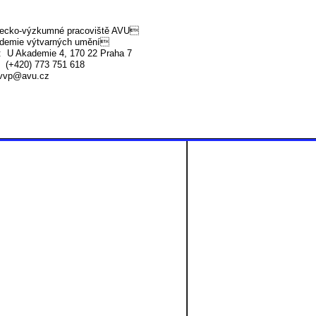
ecko-výzkumné pracoviště AVU
demie výtvarných umění
 U Akademie 4, 170 22 Praha 7
 (+420) 773 751 618
vvp@avu.cz