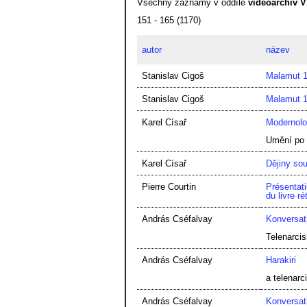
Všechny záznamy v oddíle
videoarchiv 
151 - 165 (1170)
autor
název
Stanislav Cigoš
Malamut 19
Stanislav Cigoš
Malamut 19
Karel Císař
Modernolo
Umění po
Karel Císař
Dějiny so
Pierre Courtin
Présentat
du livre ré
András Cséfalvay
Konversat
Telenarci
András Cséfalvay
Harakiri
a telenarc
András Cséfalvay
Konversat