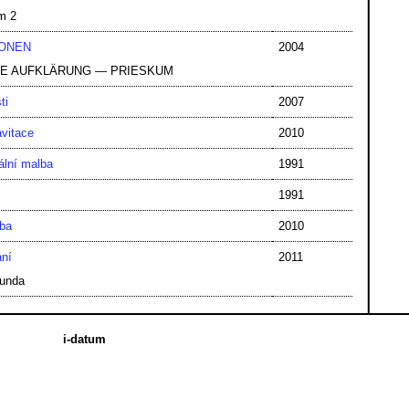
m 2
IONEN
2004
 DIE AUFKLÄRUNG — PRIESKUM
ti
2007
vitace
2010
ální malba
1991
1991
ba
2010
ní
2011
bunda
i-datum