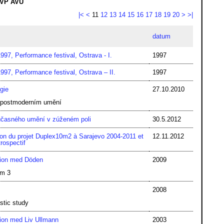
VVP AVU
|<
<
11
12
13
14
15
16
17
18
19
20
>
>|
datum
97, Performance festival, Ostrava - I.
1997
97, Performance festival, Ostrava – II.
1997
gie
27.10.2010
 postmoderním umění
učasného umění v zúženém poli
30.5.2012
ion du projet Duplex10m2 à Sarajevo 2004-2011 et
12.11.2012
trospectif
ion med Döden
2009
sm 3
2008
istic study
ion med Liv Ullmann
2003