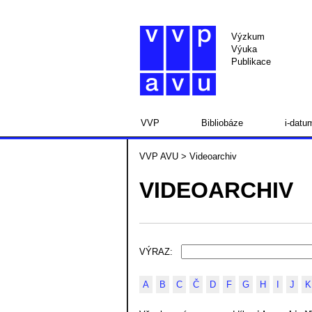
Výzkum
Výuka
Publikace
VVP
Bibliobáze
i-datu
VVP AVU
> Videoarchiv
VIDEOARCHIV
VÝRAZ:
A
B
C
Č
D
F
G
H
I
J
K