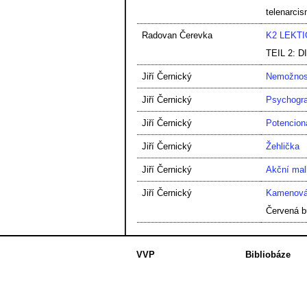
telenarcis
Radovan Čerevka
K2 LEKT
TEIL 2:
Jiří Černický
Nemožnos
Jiří Černický
Psychogra
Jiří Černický
Potencion
Jiří Černický
Žehlička
Jiří Černický
Akční mal
Jiří Černický
Kamenová
Červená 
VVP
Bibliobáze