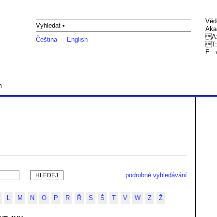
Věd
Vyhledat •
Aka
A:
Čeština
English
T:
E:
m
podrobné vyhledávání
L
M
N
O
P
R
Ř
S
Š
T
V
W
Z
Ž