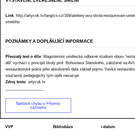
VYSTAVENÍ, ZVEŘEJNĚNÍ, ŠÍŘENÍ
Link
: http://artycok.tv/lang/cs-cz/169/ateliery-avu-skola-restaurovani-ume
strettiho
POZNÁMKY A DOPLŇUJÍCÍ INFORMACE
Převzatý text o díle
: Magisterské umělecké odborné studium oboru “rest
děl” vychází z principů školy prof. Bohuslava Slánského, založené na AVU
restaurátorské práce jeho absolventů dala základ pojmu “česká restaurátors
současný pedagogický tým opět navazuje.
Zdroj textu
: artycok.tv
__________________
Nahlásit chybu v tomto
záznamu
VVP
Bibliobáze
i-datum