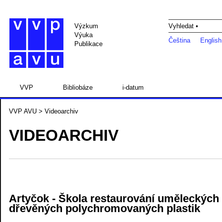
Výzkum
Vyhledat •
Výuka
Čeština
English
Publikace
VVP
Bibliobáze
i-datum
VVP AVU
> Videoarchiv
VIDEOARCHIV
Artyčok - Škola restaurování uměleckých 
dřevěných polychromovaných plastik