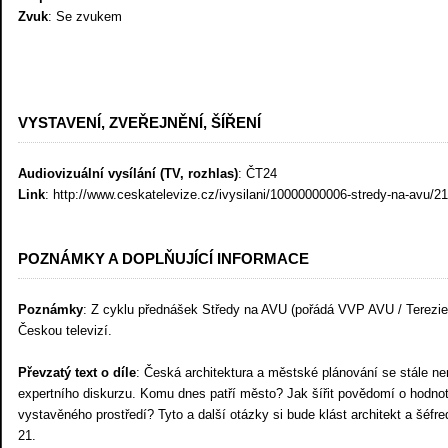
Zvuk
: Se zvukem
VYSTAVENÍ, ZVEŘEJNĚNÍ, ŠÍŘENÍ
Audiovizuální vysílání (TV, rozhlas)
: ČT24
Link
: http://www.ceskatelevize.cz/ivysilani/10000000006-stredy-na-avu
POZNÁMKY A DOPLŇUJÍCÍ INFORMACE
Poznámky
: Z cyklu přednášek Středy na AVU (pořádá VVP AVU / Terezie
Českou televizí.
Převzatý text o díle
: Česká architektura a městské plánování se stále n
expertního diskurzu. Komu dnes patří město? Jak šířit povědomí o hodno
vystavěného prostředí? Tyto a další otázky si bude klást architekt a šéf
21.