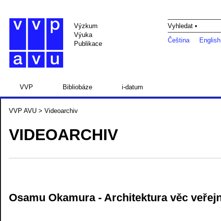
Výzkum
Vyhledat •
Výuka
Čeština
English
Publikace
VVP
Bibliobáze
i-datum
VVP AVU
> Videoarchiv
VIDEOARCHIV
Osamu Okamura - Architektura věc veřej