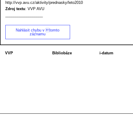
http://vvp.avu.cz/aktivity/prednasky/leto2010
Zdroj textu
: VVP AVU
__________________
Nahlásit chybu v tomto
záznamu
VVP
Bibliobáze
i-datum