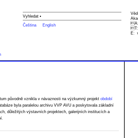
Věd
Vyhledat •
Aka
A:
Čeština
English
T:
E:
m
tum původně vznikla v návaznosti na výzkumný projekt
období
atabáze byla paralelou archivu VVP AVU a poskytovala základní
, důležitých výstavních projektech, galerijních institucích a
í.