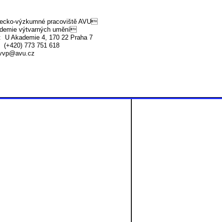
ecko-výzkumné pracoviště AVU
demie výtvarných umění
 U Akademie 4, 170 22 Praha 7
 (+420) 773 751 618
vvp@avu.cz