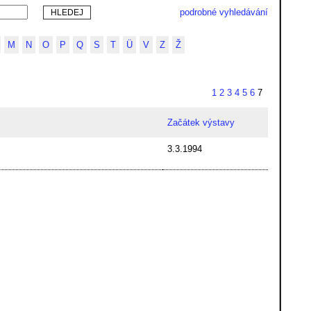
podrobné vyhledávání
M
N
O
P
Q
S
T
Ü
V
Z
Ž
1
2
3
4
5
6
7
Začátek výstavy
3.3.1994