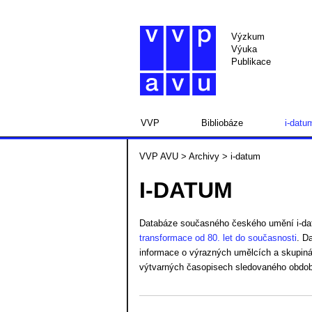
Výzkum
Výuka
Publikace
VVP
Bibliobáze
i-datu
VVP AVU
>
Archivy
> i-datum
I-DATUM
Databáze současného českého umění i-da
transformace od 80. let do současnosti
. D
informace o výrazných umělcích a skupinách
výtvarných časopisech sledovaného obdob