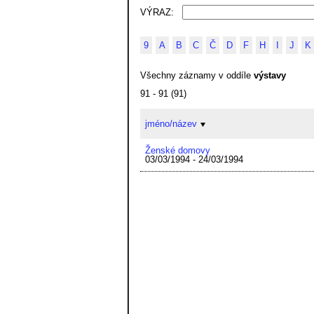
VÝRAZ:
9
A
B
C
Č
D
F
H
I
J
K
Všechny záznamy v oddíle
výstavy
91 - 91 (91)
jméno/název
Ženské domovy
03/03/1994 - 24/03/1994