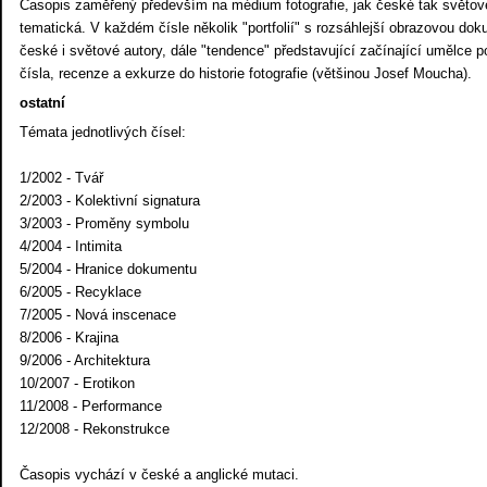
Časopis zaměřený především na médium fotografie, jak české tak světové
tematická. V každém čísle několik "portfolií" s rozsáhlejší obrazovou doku
české i světové autory, dále "tendence" představující začínající umělce 
čísla, recenze a exkurze do historie fotografie (většinou Josef Moucha).
ostatní
Témata jednotlivých čísel:
1/2002 - Tvář
2/2003 - Kolektivní signatura
3/2003 - Proměny symbolu
4/2004 - Intimita
5/2004 - Hranice dokumentu
6/2005 - Recyklace
7/2005 - Nová inscenace
8/2006 - Krajina
9/2006 - Architektura
10/2007 - Erotikon
11/2008 - Performance
12/2008 - Rekonstrukce
Časopis vychází v české a anglické mutaci.