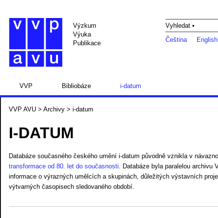
Výzkum
Vyhledat •
Výuka
Čeština
English
Publikace
VVP
Bibliobáze
i-datum
VVP AVU
>
Archivy
> i-datum
I-DATUM
Databáze současného českého umění i-datum původně vznikla v návazno
transformace od 80. let do současnosti
. Databáze byla paralelou archivu
informace o výrazných umělcích a skupinách, důležitých výstavních projekt
výtvarných časopisech sledovaného období.