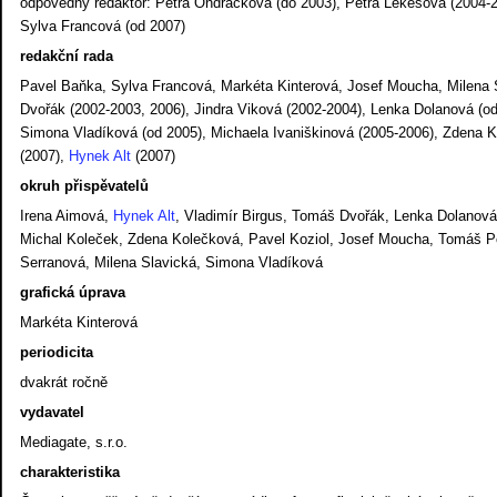
odpovědný redaktor: Petra Ondráčková (do 2003), Petra Lekešová (2004-2
Sylva Francová (od 2007)
redakční rada
Pavel Baňka, Sylva Francová, Markéta Kinterová, Josef Moucha, Milena 
Dvořák (2002-2003, 2006), Jindra Viková (2002-2004), Lenka Dolanová (od
Simona Vladíková (od 2005), Michaela Ivaniškinová (2005-2006), Zdena K
(2007),
Hynek Alt
(2007)
okruh přispěvatelů
Irena Aimová,
Hynek Alt
, Vladimír Birgus, Tomáš Dvořák, Lenka Dolanová,
Michal Koleček, Zdena Kolečková, Pavel Koziol, Josef Moucha, Tomáš Po
Serranová, Milena Slavická, Simona Vladíková
grafická úprava
Markéta Kinterová
periodicita
dvakrát ročně
vydavatel
Mediagate, s.r.o.
charakteristika