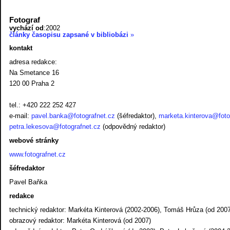
Fotograf
vychází od
:
2002
články časopisu zapsané v bibliobázi
»
kontakt
adresa redakce:
Na Smetance 16
120 00 Praha 2
tel.: +420 222 252 427
e-mail:
pavel.banka@fotografnet.cz
(šéfredaktor),
marketa.kinterova@foto
petra.lekesova@fotografnet.cz
(odpovědný redaktor)
webové stránky
www.fotografnet.cz
šéfredaktor
Pavel Baňka
redakce
technický redaktor: Markéta Kinterová (2002-2006), Tomáš Hrůza (od 2007
obrazový redaktor: Markéta Kinterová (od 2007)