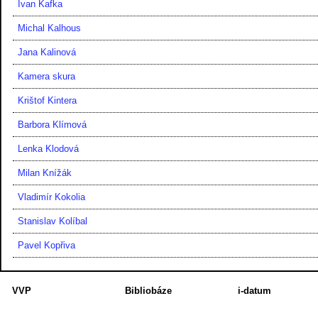
Ivan Kafka
Michal Kalhous
Jana Kalinová
Kamera skura
Krištof Kintera
Barbora Klímová
Lenka Klodová
Milan Knížák
Vladimír Kokolia
Stanislav Kolíbal
Pavel Kopřiva
VVP
Bibliobáze
i-datum