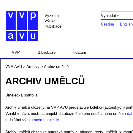
Výzkum
Vyhledat •
Výuka
Čeština
English
Publikace
VVP
Bibliobáze
i-datum
VVP AVU
>
Archivy
> Archiv umělců
ARCHIV UMĚLCŮ
Umělecká portfolia.
Archiv umělců uložený na VVP AVU představuje kolekci (autorských) port
Vznikl v návaznosti na projekt databáze českého současného umění
i-da
s dalšími
výzkumnými projekty
.
Archiv umělců obsahuje autorská portfolia, původní texty umělců, kurátorů 