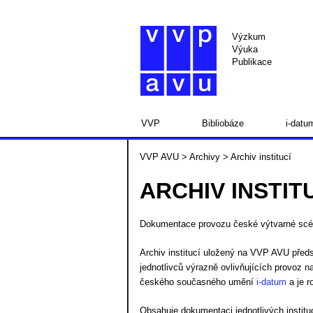
Výzkum
Výuka
Publikace
VVP
Bibliobáze
i-datu
VVP AVU
>
Archivy
> Archiv institucí
ARCHIV INSTIT
Dokumentace provozu české výtvarné scé
Archiv institucí uložený na VVP AVU předs
jednotlivců výrazně ovlivňujících provoz 
českého současného umění
i-datum
a je r
Obsahuje dokumentaci jednotlivých institu